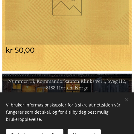
kr
50,00
Nummer Ti, Kommandørkapten Klinks vei 1, bygg 112,
3183 Horten, Norge
Ligger på Garassjetorget ved idylliske Karljohansvern i
vakre Horten Kommune
Vi bruker informasjonskapsler for å sikre at nettsiden vår
fungerer som det skal, og for å tilby deg best mulig
Informasjonskapsler
brukeropplevelse.