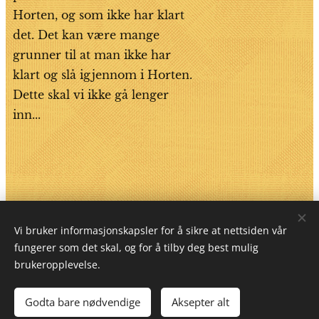
Horten, og som ikke har klart
det. Det kan være mange
grunner til at man ikke har
klart og slå igjennom i Horten.
Dette skal vi ikke gå lenger
inn...
Vi bruker informasjonskapsler for å sikre at nettsiden vår
Nummer Ti, Kommandørkapten Klinks vei 1, bygg 112,
3183 Horten, Norge
fungerer som det skal, og for å tilby deg best mulig
brukeropplevelse.
Ligger på Garassjetorget ved idylliske Karljohansvern i
vakre Horten Kommune
Godta bare nødvendige
Aksepter alt
Informasjonskapsler