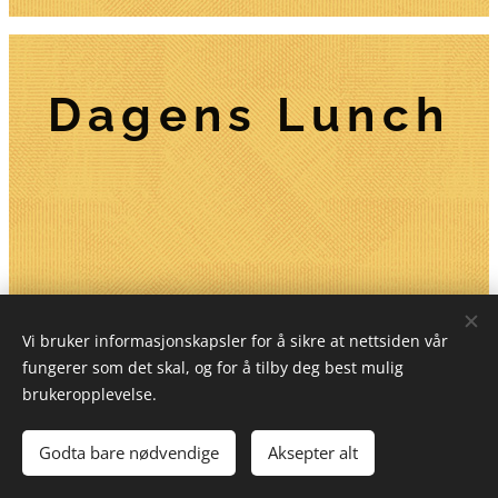
Dagens Lunch
Vi bruker informasjonskapsler for å sikre at nettsiden vår
Nummer Ti, Kommandørkapten Klinks vei 1, bygg 112,
3183 Horten, Norge
fungerer som det skal, og for å tilby deg best mulig
brukeropplevelse.
Ligger på Garassjetorget ved idylliske Karljohansvern i
vakre Horten Kommune
Godta bare nødvendige
Aksepter alt
Informasjonskapsler