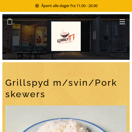
Åpent alle dager fra 11.00 - 20.00
Grillspyd m/svin/Pork
skewers