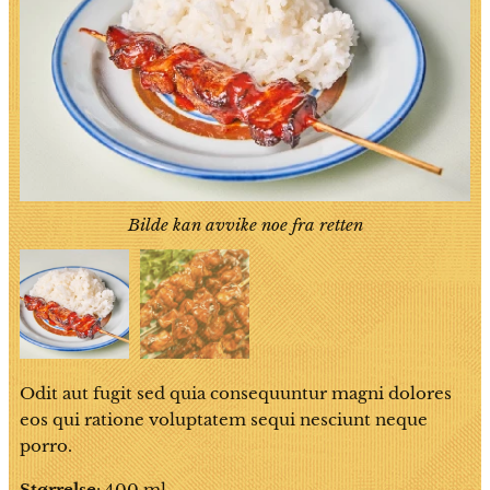
Bilde kan avvike noe fra retten
grillspyd av svin/Pork skeewers
Odit aut fugit sed quia consequuntur magni dolores
eos qui ratione voluptatem sequi nesciunt neque
porro.
Størrelse
: 400 ml