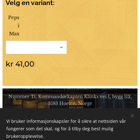
Velg en variant:
Peps
i
Max
kr
41,00
Nummer Ti, Kommandørkapten Klinks vei 1, bygg 112,
3183 Horten, Norge
Ligger på Garassjetorget ved idylliske Karljohansvern i
vakre Horten Kommune
Vi bruker informasjonskapsler for å sikre at nettsiden vår
fungerer som det skal, og for å tilby deg best mulig
Informasjonskapsler
brukeropplevelse.